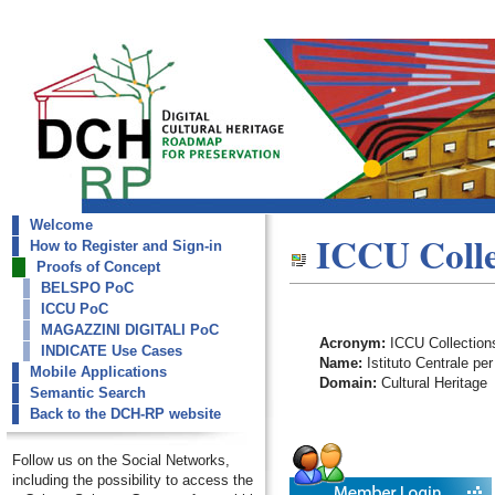
Welcome
dch-rp
ICCU Colle
How to Register and Sign-in
ICCU Collections
Proofs of Concept
BELSPO PoC
ICCU PoC
MAGAZZINI DIGITALI PoC
Acronym:
ICCU Collection
INDICATE Use Cases
Name:
Istituto Centrale per
Mobile Applications
Domain:
Cultural Heritage
Semantic Search
Back to the DCH-RP website
Follow us on the Social Networks,
including the possibility to access the