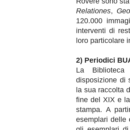
Rovere sono stat
Relationes
,
Geo
120.000 immagin
interventi di r
loro particolare 
2) Periodici B
La Biblioteca
disposizione di s
la sua raccolta d
fine del XIX e l
stampa. A partir
esemplari delle 
gli esemplari di