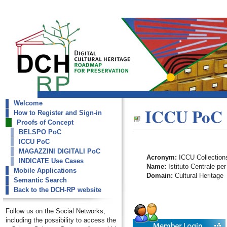
Welcome
dch-rp
ICCU PoC
How to Register and Sign-in
ICCU PoC
Proofs of Concept
BELSPO PoC
ICCU PoC
MAGAZZINI DIGITALI PoC
Acronym:
ICCU Collection
INDICATE Use Cases
Name:
Istituto Centrale per
Mobile Applications
Domain:
Cultural Heritage
Semantic Search
Back to the DCH-RP website
Follow us on the Social Networks,
including the possibility to access the