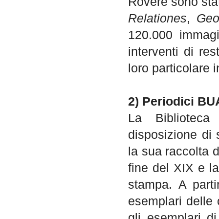
Rovere sono stat
Relationes
,
Geo
120.000 immagin
interventi di r
loro particolare 
2) Periodici B
La Biblioteca
disposizione di s
la sua raccolta d
fine del XIX e l
stampa. A partir
esemplari delle 
gli esemplari di