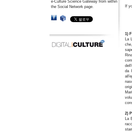
e-Culture Science Gateway from within
If y
the Social Network page.
1) 
La L
che,
sape
Rina
comm
dell
da l
all'
nas
orig
Mari
vol
cons
2) 
La B
racc
stam