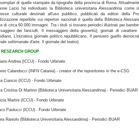
esemplari di quelle stampate da tipografie della provincia di Roma. Attualment
ione Lazio ha individuato la Biblioteca universitaria Alessandrina come is
eresse culturale destinati all'uso pubblico, pubblicati da editori della P
lizzazione reperibile sui repertori nazionali è quella della Biblioteca Aless
le di circa 60.000 immagini. Tra i titoli si trovano periodici illustrati per bambini
aggero dei fanciulli, Il messaggero della gioventù), giornali di carattere p
idiano, L'iniziativa giornale politico repubblicano, Il pensiero guelfo democrat
nale settimanale d'arte, Il giornale del teatro).
RESEARCH GROUP
iano Andrea (ICCU) - Fondo Urbinate
nio Calanducci (INFN Catania) - creator of the repositories in the e-CSG
a Ciancio (ICCU) - Fondo Urbinate
a Cristina Di Martino (Biblioteca Universitaria Alessandrina) - Periodici BUAR
izia Martini (ICCU) - Fondo Urbinate
nco Paolucci (ICCU) - Fondo Urbinate
ra Raniolo (Biblioteca Universitaria Alessandrina) - Periodici BUAR