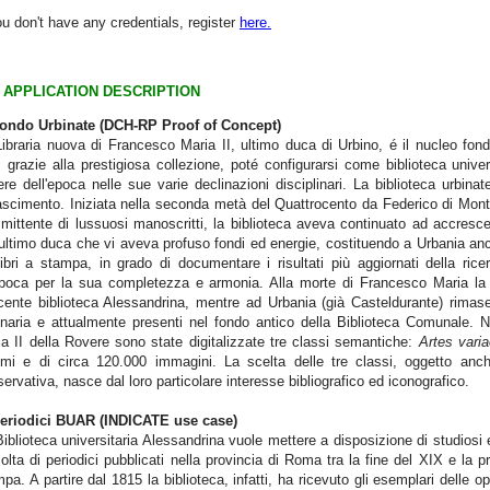
ou don't have any credentials, register
here.
APPLICATION DESCRIPTION
Fondo Urbinate (DCH-RP Proof of Concept)
ibraria nuova di
Francesco Maria II, ultimo duca di Urbino, é il nucleo fond
 grazie alla prestigiosa collezione, poté configurarsi come biblioteca univers
re dell'epoca nelle sue varie declinazioni disciplinari. La biblioteca urbinate
scimento. Iniziata nella seconda metà del Quattrocento da Federico di Montef
ittente di lussuosi manoscritti, la biblioteca aveva continuato ad accresce
'ultimo duca che vi aveva profuso fondi ed energie, costituendo a Urbania a
ibri a stampa, in grado di documentare i risultati più aggiornati della ric
epoca per la sua completezza e armonia. Alla morte di Francesco Maria la g
cente biblioteca Alessandrina, mentre ad Urbania (già Casteldurante) rima
inaria e attualmente presenti nel fondo antico della Biblioteca Comunale. Ne
a II della Rovere sono state digitalizzate tre classi semantiche:
Artes vari
umi e di circa 120.000 immagini. La scelta delle tre classi, oggetto anch
ervativa, nasce dal loro particolare interesse bibliografico ed iconografico.
Periodici BUAR (INDICATE use case)
iblioteca universitaria Alessandrina vuole mettere a disposizione di studiosi e
olta di periodici pubblicati nella provincia di Roma tra la fine del XIX e la 
pa. A partire dal 1815 la biblioteca, infatti, ha ricevuto gli esemplari delle 