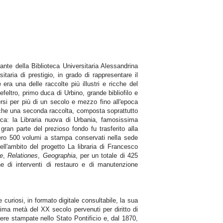
ante della Biblioteca Universitaria Alessandrina
itaria di prestigio, in grado di rappresentare il
 era una delle raccolte più illustri e ricche del
eltro, primo duca di Urbino, grande bibliofilo e
rsi per più di un secolo e mezzo fino all'epoca
nche una seconda raccolta, composta soprattutto
erca: la Libraria nuova di Urbania, famosissima
ran parte del prezioso fondo fu trasferito alla
sero 500 volumi a stampa conservati nella sede
ll'ambito del progetto La libraria di Francesco
ae
,
Relationes
,
Geographia
, per un totale di 425
e di interventi di restauro e di manutenzione
 curiosi, in formato digitale consultabile, la sua
prima metà del XX secolo pervenuti per diritto di
opere stampate nello Stato Pontificio e, dal 1870,