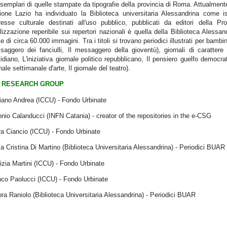
esemplari di quelle stampate da tipografie della provincia di Roma. Attualment
ione Lazio ha individuato la Biblioteca universitaria Alessandrina come is
eresse culturale destinati all'uso pubblico, pubblicati da editori della P
lizzazione reperibile sui repertori nazionali è quella della Biblioteca Aless
le di circa 60.000 immagini. Tra i titoli si trovano periodici illustrati per bambini
aggero dei fanciulli, Il messaggero della gioventù), giornali di carattere p
idiano, L'iniziativa giornale politico repubblicano, Il pensiero guelfo democrat
nale settimanale d'arte, Il giornale del teatro).
RESEARCH GROUP
iano Andrea (ICCU) - Fondo Urbinate
nio Calanducci (INFN Catania) - creator of the repositories in the e-CSG
a Ciancio (ICCU) - Fondo Urbinate
a Cristina Di Martino (Biblioteca Universitaria Alessandrina) - Periodici BUAR
izia Martini (ICCU) - Fondo Urbinate
nco Paolucci (ICCU) - Fondo Urbinate
ra Raniolo (Biblioteca Universitaria Alessandrina) - Periodici BUAR