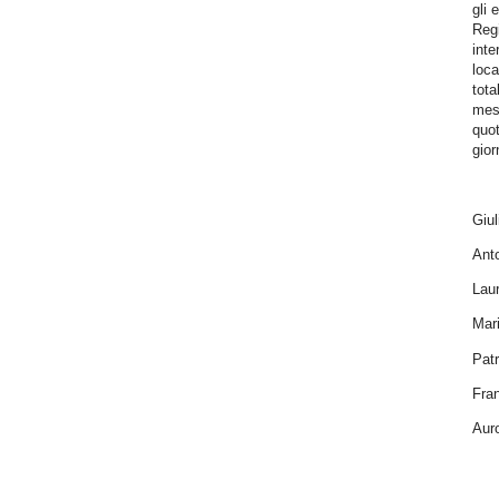
gli 
Reg
int
loca
tota
mess
quot
gior
Giul
Anto
Laur
Mari
Patr
Fra
Auro