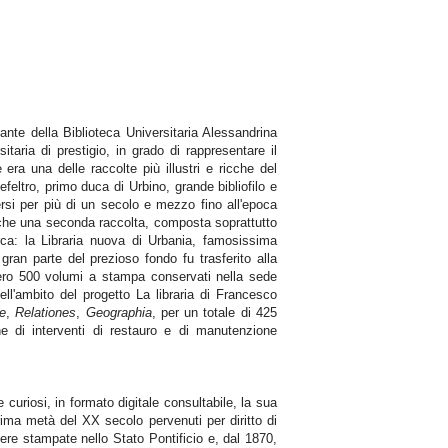
ante della Biblioteca Universitaria Alessandrina
itaria di prestigio, in grado di rappresentare il
 era una delle raccolte più illustri e ricche del
eltro, primo duca di Urbino, grande bibliofilo e
rsi per più di un secolo e mezzo fino all'epoca
nche una seconda raccolta, composta soprattutto
erca: la Libraria nuova di Urbania, famosissima
ran parte del prezioso fondo fu trasferito alla
sero 500 volumi a stampa conservati nella sede
ll'ambito del progetto La libraria di Francesco
ae
,
Relationes
,
Geographia
, per un totale di 425
e di interventi di restauro e di manutenzione
 curiosi, in formato digitale consultabile, la sua
prima metà del XX secolo pervenuti per diritto di
opere stampate nello Stato Pontificio e, dal 1870,