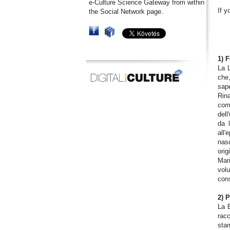
e-Culture Science Gateway from within
If y
the Social Network page.
1) 
La L
che,
sape
Rina
comm
dell
da l
all'
nas
orig
Mari
vol
cons
2) 
La B
racc
stam