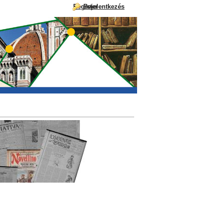
Register
Bejelentkezés
Ugrás a tartalomhoz