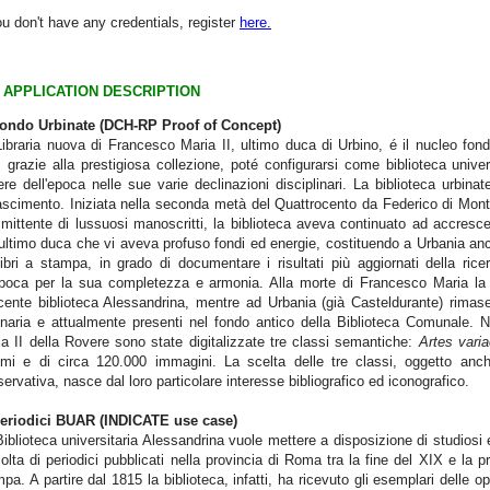
ou don't have any credentials, register
here.
APPLICATION DESCRIPTION
Fondo Urbinate (DCH-RP Proof of Concept)
ibraria nuova di
Francesco Maria II, ultimo duca di Urbino, é il nucleo fond
 grazie alla prestigiosa collezione, poté configurarsi come biblioteca univers
re dell'epoca nelle sue varie declinazioni disciplinari. La biblioteca urbinate
scimento. Iniziata nella seconda metà del Quattrocento da Federico di Montef
ittente di lussuosi manoscritti, la biblioteca aveva continuato ad accresce
'ultimo duca che vi aveva profuso fondi ed energie, costituendo a Urbania a
ibri a stampa, in grado di documentare i risultati più aggiornati della ric
epoca per la sua completezza e armonia. Alla morte di Francesco Maria la g
cente biblioteca Alessandrina, mentre ad Urbania (già Casteldurante) rima
inaria e attualmente presenti nel fondo antico della Biblioteca Comunale. Ne
a II della Rovere sono state digitalizzate tre classi semantiche:
Artes vari
umi e di circa 120.000 immagini. La scelta delle tre classi, oggetto anch
ervativa, nasce dal loro particolare interesse bibliografico ed iconografico.
Periodici BUAR (INDICATE use case)
iblioteca universitaria Alessandrina vuole mettere a disposizione di studiosi e
olta di periodici pubblicati nella provincia di Roma tra la fine del XIX e la 
pa. A partire dal 1815 la biblioteca, infatti, ha ricevuto gli esemplari delle 