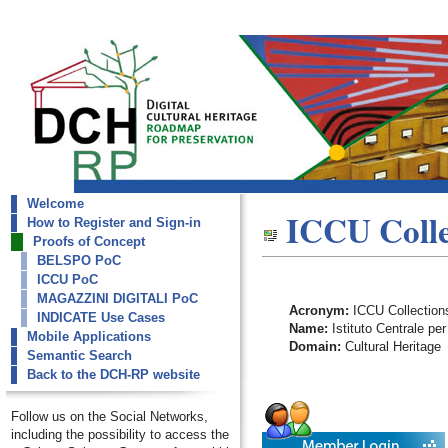
Welcome
dch-rp
ICCU Colle
How to Register and Sign-in
ICCU Collections
Proofs of Concept
BELSPO PoC
ICCU PoC
MAGAZZINI DIGITALI PoC
Acronym:
ICCU Collection
INDICATE Use Cases
Name:
Istituto Centrale per
Mobile Applications
Domain:
Cultural Heritage
Semantic Search
Back to the DCH-RP website
Follow us on the Social Networks,
including the possibility to access the