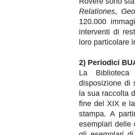
Rovere sono stat
Relationes
,
Geo
120.000 immagin
interventi di r
loro particolare 
2) Periodici B
La Biblioteca
disposizione di s
la sua raccolta d
fine del XIX e l
stampa. A partir
esemplari delle 
gli esemplari di