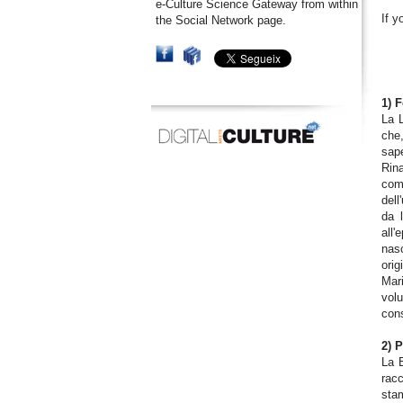
e-Culture Science Gateway from within
If y
the Social Network page.
1) 
La L
che,
sape
Rina
comm
dell
da l
all'
nas
orig
Mari
vol
cons
2) 
La B
racc
stam