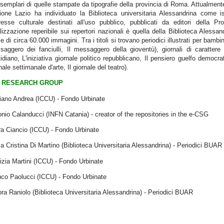
esemplari di quelle stampate da tipografie della provincia di Roma. Attualment
ione Lazio ha individuato la Biblioteca universitaria Alessandrina come is
eresse culturale destinati all'uso pubblico, pubblicati da editori della P
lizzazione reperibile sui repertori nazionali è quella della Biblioteca Aless
le di circa 60.000 immagini. Tra i titoli si trovano periodici illustrati per bambini
aggero dei fanciulli, Il messaggero della gioventù), giornali di carattere p
idiano, L'iniziativa giornale politico repubblicano, Il pensiero guelfo democrat
nale settimanale d'arte, Il giornale del teatro).
RESEARCH GROUP
iano Andrea (ICCU) - Fondo Urbinate
nio Calanducci (INFN Catania) - creator of the repositories in the e-CSG
a Ciancio (ICCU) - Fondo Urbinate
a Cristina Di Martino (Biblioteca Universitaria Alessandrina) - Periodici BUAR
izia Martini (ICCU) - Fondo Urbinate
nco Paolucci (ICCU) - Fondo Urbinate
ra Raniolo (Biblioteca Universitaria Alessandrina) - Periodici BUAR