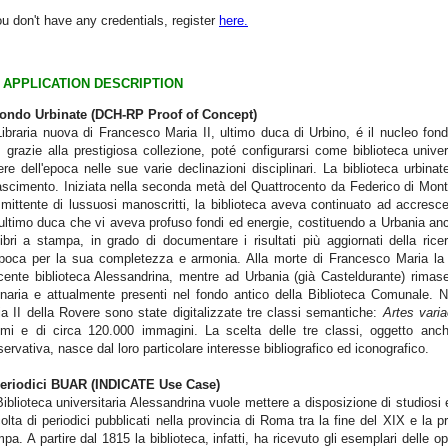
ou don't have any credentials, register
here.
APPLICATION DESCRIPTION
Fondo Urbinate (DCH-RP Proof of Concept)
ibraria nuova di
Francesco Maria II, ultimo duca di Urbino, é il nucleo fond
 grazie alla prestigiosa collezione, poté configurarsi come biblioteca univers
re dell'epoca nelle sue varie declinazioni disciplinari. La biblioteca urbinate
scimento. Iniziata nella seconda metà del Quattrocento da Federico di Montef
ittente di lussuosi manoscritti, la biblioteca aveva continuato ad accresce
'ultimo duca che vi aveva profuso fondi ed energie, costituendo a Urbania a
ibri a stampa, in grado di documentare i risultati più aggiornati della ric
epoca per la sua completezza e armonia. Alla morte di Francesco Maria la g
cente biblioteca Alessandrina, mentre ad Urbania (già Casteldurante) rima
inaria e attualmente presenti nel fondo antico della Biblioteca Comunale. Ne
a II della Rovere sono state digitalizzate tre classi semantiche:
Artes vari
umi e di circa 120.000 immagini. La scelta delle tre classi, oggetto anch
ervativa, nasce dal loro particolare interesse bibliografico ed iconografico.
Periodici BUAR (INDICATE Use Case)
iblioteca universitaria Alessandrina vuole mettere a disposizione di studiosi e
olta di periodici pubblicati nella provincia di Roma tra la fine del XIX e la 
pa. A partire dal 1815 la biblioteca, infatti, ha ricevuto gli esemplari delle 