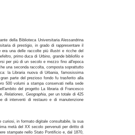
ante della Biblioteca Universitaria Alessandrina
itaria di prestigio, in grado di rappresentare il
 era una delle raccolte più illustri e ricche del
eltro, primo duca di Urbino, grande bibliofilo e
rsi per più di un secolo e mezzo fino all'epoca
nche una seconda raccolta, composta soprattutto
erca: la Libraria nuova di Urbania, famosissima
ran parte del prezioso fondo fu trasferito alla
sero 500 volumi a stampa conservati nella sede
ll'ambito del progetto La libraria di Francesco
ae
,
Relationes
,
Geographia
, per un totale di 425
e di interventi di restauro e di manutenzione
 curiosi, in formato digitale consultabile, la sua
prima metà del XX secolo pervenuti per diritto di
opere stampate nello Stato Pontificio e, dal 1870,