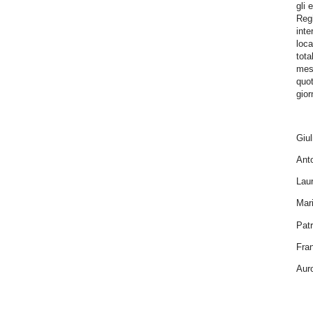
gli 
Reg
int
loca
tota
mess
quot
gior
Giul
Anto
Laur
Mari
Patr
Fra
Auro