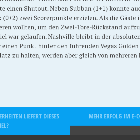
te einen Shutout. Neben Subban (1+1) konnte au
 (0+2) zwei Scorerpunkte erzielen. Als die Gäste i
ieren wollten, um den Zwei-Tore-Rückstand aufzu
iel war gelaufen. Nashville bleibt in der absolut
 einen Punkt hinter den führenden Vegas Golden 
latz zu halten, werden aber gleich von mehreren
RHEITEN LIEFERT DIESES
MEHR ERFOLG IM E-C
EL?