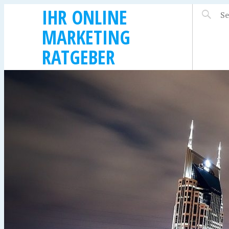
IHR ONLINE
MARKETING
RATGEBER