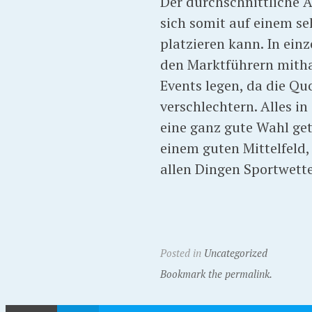
Der durchschnittliche A
sich somit auf einem se
platzieren kann. In ein
den Marktführern mitha
Events legen, da die Qu
verschlechtern. Alles 
eine ganz gute Wahl get
einem guten Mittelfeld, 
allen Dingen Sportwette
Posted in
Uncategorized
Bookmark the permalink.