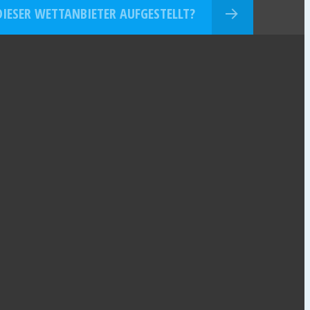
DIESER WETTANBIETER AUFGESTELLT?