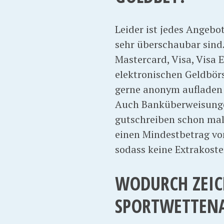
Leider ist jedes Angebo
sehr überschaubar sind
Mastercard, Visa, Visa 
elektronischen Geldbörs
gerne anonym aufladen 
Auch Banküberweisungen
gutschreiben schon mal 
einen Mindestbetrag von
sodass keine Extrakoste
WODURCH ZEIC
SPORTWETTENA