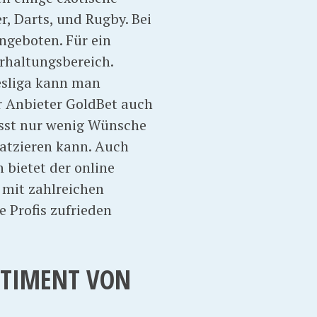
, Darts, und Rugby. Bei
ngeboten. Für ein
rhaltungsbereich.
esliga kann man
r Anbieter GoldBet auch
ässt nur wenig Wünsche
latzieren kann. Auch
bietet der online
 mit zahlreichen
 Profis zufrieden
RTIMENT VON