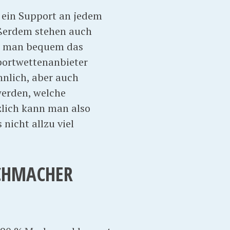
 ein Support an jedem
ußerdem stehen auch
n man bequem das
portwettenanbieter
hnlich, aber auch
werden, welche
lich kann man also
nicht allzu viel
UCHMACHER