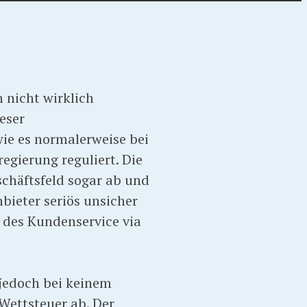
 nicht wirklich
eser
wie es normalerweise bei
egierung reguliert. Die
schäftsfeld sogar ab und
bieter seriös unsicher
t des Kundenservice via
 jedoch bei keinem
Wettsteuer ab. Der