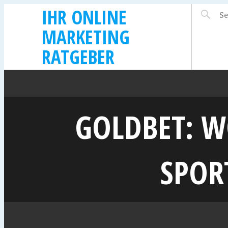
IHR ONLINE
MARKETING
RATGEBER
GOLDBET: W
SPOR