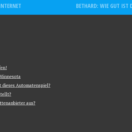
INTERNET
BETHARD: WIE GUT IST 
fen!
 Minnesota
rt dieses Automatenspiel?
tellt?
ttenanbieter aus?