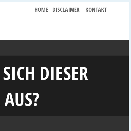
HOME
DISCLAIMER
KONTAKT
SICH DIESER
 AUS?