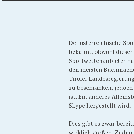
Der österreichische Spo
bekannt, obwohl dieser 
Sportwettenanbieter hat
den meisten Buchmacher 
Tiroler Landesregierung
zu beschränken, jedoch 
ist. Ein anderes Allein
Skype hergestellt wird.
Dies gibt es zwar berei
wirklich großen. Zudem