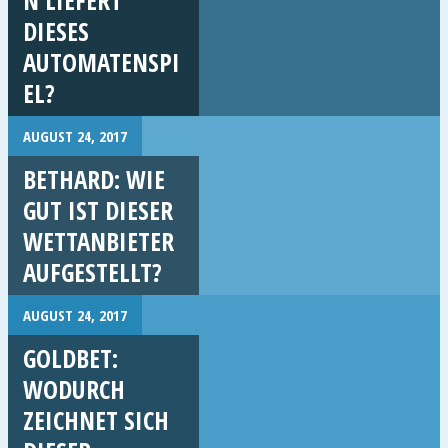
DIESES
AUTOMATENSPI
EL?
AUGUST 24, 2017
BETHARD: WIE
GUT IST DIESER
WETTANBIETER
AUFGESTELLT?
AUGUST 24, 2017
GOLDBET:
WODURCH
ZEICHNET SICH