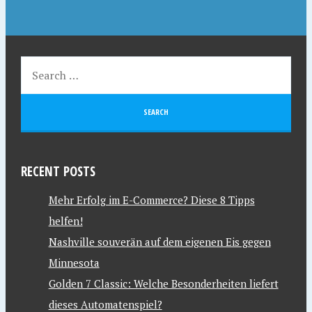
RECENT POSTS
Mehr Erfolg im E-Commerce? Diese 8 Tipps
helfen!
Nashville souverän auf dem eigenen Eis gegen
Minnesota
Golden 7 Classic: Welche Besonderheiten liefert
dieses Automatenspiel?