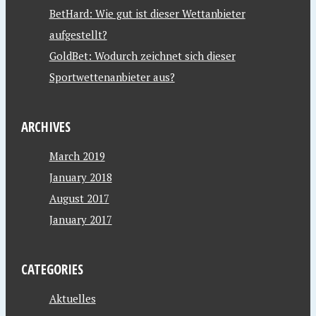
BetHard: Wie gut ist dieser Wettanbieter
aufgestellt?
GoldBet: Wodurch zeichnet sich dieser
Sportwettenanbieter aus?
ARCHIVES
March 2019
January 2018
August 2017
January 2017
CATEGORIES
Aktuelles