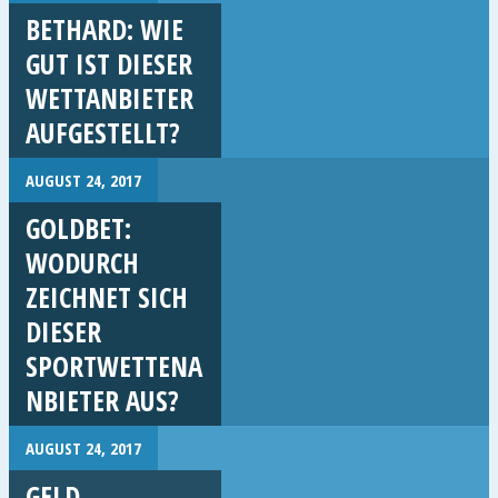
BETHARD: WIE
GUT IST DIESER
WETTANBIETER
AUFGESTELLT?
AUGUST 24, 2017
GOLDBET:
WODURCH
ZEICHNET SICH
DIESER
SPORTWETTENA
NBIETER AUS?
AUGUST 24, 2017
GELD