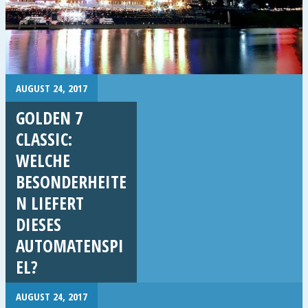
AUGUST 24, 2017
GOLDEN 7
CLASSIC:
WELCHE
BESONDERHEITE
N LIEFERT
DIESES
AUTOMATENSPI
EL?
AUGUST 24, 2017