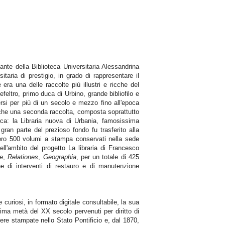
ante della Biblioteca Universitaria Alessandrina
itaria di prestigio, in grado di rappresentare il
 era una delle raccolte più illustri e ricche del
eltro, primo duca di Urbino, grande bibliofilo e
rsi per più di un secolo e mezzo fino all'epoca
nche una seconda raccolta, composta soprattutto
erca: la Libraria nuova di Urbania, famosissima
ran parte del prezioso fondo fu trasferito alla
sero 500 volumi a stampa conservati nella sede
ll'ambito del progetto La libraria di Francesco
ae
,
Relationes
,
Geographia
, per un totale di 425
e di interventi di restauro e di manutenzione
 curiosi, in formato digitale consultabile, la sua
prima metà del XX secolo pervenuti per diritto di
opere stampate nello Stato Pontificio e, dal 1870,