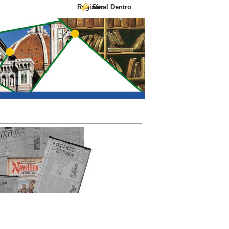
Register
Sinal Dentro
Faixa clara ao índice