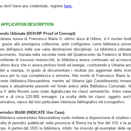
ou don't have any credentials, register
here.
APPLICATION DESCRIPTION
Fondo Urbinate (DCH-RP Proof of Concept)
ibraria nuova di
Francesco Maria II, ultimo duca di Urbino, é il nucleo fond
 grazie alla prestigiosa collezione, poté configurarsi come biblioteca univers
re dell'epoca nelle sue varie declinazioni disciplinari. La biblioteca urbinate
scimento. Iniziata nella seconda metà del Quattrocento da Federico di Montef
ittente di lussuosi manoscritti, la biblioteca aveva continuato ad accresce
'ultimo duca che vi aveva profuso fondi ed energie, costituendo a Urbania a
ibri a stampa, in grado di documentare i risultati più aggiornati della ric
epoca per la sua completezza e armonia. Alla morte di Francesco Maria la g
cente biblioteca Alessandrina, mentre ad Urbania (già Casteldurante) rima
inaria e attualmente presenti nel fondo antico della Biblioteca Comunale. Ne
a II della Rovere sono state digitalizzate tre classi semantiche:
Artes vari
umi e di circa 120.000 immagini. La scelta delle tre classi, oggetto anch
ervativa, nasce dal loro particolare interesse bibliografico ed iconografico.
Periodici BUAR (INDICATE Use Case)
iblioteca universitaria Alessandrina vuole mettere a disposizione di studiosi e
olta di periodici pubblicati nella provincia di Roma tra la fine del XIX e la 
pa. A partire dal 1815 la biblioteca, infatti, ha ricevuto gli esemplari delle 