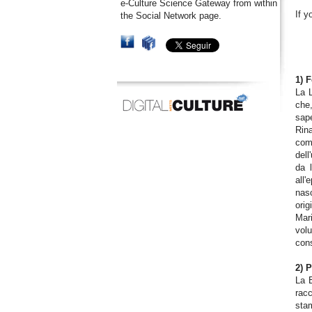
e-Culture Science Gateway from within
If y
the Social Network page.
1) 
La L
che,
sape
Rina
comm
dell
da l
all'
nas
orig
Mari
vol
cons
2) 
La B
racc
stam