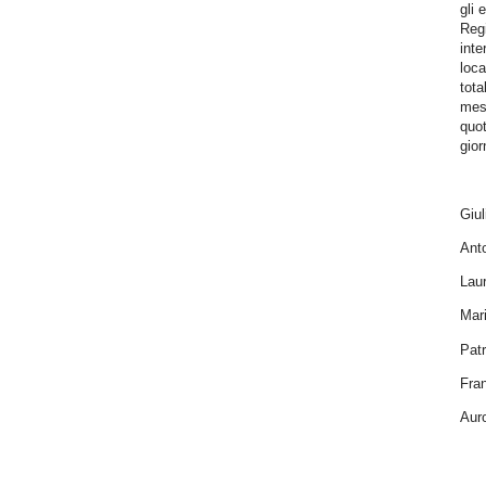
gli 
Reg
int
loca
tota
mess
quot
gior
Giul
Anto
Laur
Mari
Patr
Fra
Auro