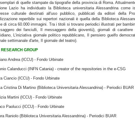
esemplari di quelle stampate da tipografie della provincia di Roma. Attualment
ione Lazio ha individuato la Biblioteca universitaria Alessandrina come is
eresse culturale destinati all'uso pubblico, pubblicati da editori della P
lizzazione reperibile sui repertori nazionali è quella della Biblioteca Aless
le di circa 60.000 immagini. Tra i titoli si trovano periodici illustrati per bambini
aggero dei fanciulli, Il messaggero della gioventù), giornali di carattere p
idiano, L'iniziativa giornale politico repubblicano, Il pensiero guelfo democrat
nale settimanale d'arte, Il giornale del teatro).
RESEARCH GROUP
iano Andrea (ICCU) - Fondo Urbinate
nio Calanducci (INFN Catania) - creator of the repositories in the e-CSG
a Ciancio (ICCU) - Fondo Urbinate
a Cristina Di Martino (Biblioteca Universitaria Alessandrina) - Periodici BUAR
izia Martini (ICCU) - Fondo Urbinate
nco Paolucci (ICCU) - Fondo Urbinate
ra Raniolo (Biblioteca Universitaria Alessandrina) - Periodici BUAR