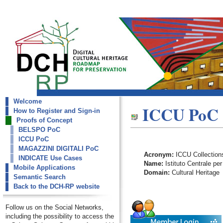
Welcome
dch-rp
ICCU PoC
How to Register and Sign-in
ICCU PoC
Proofs of Concept
BELSPO PoC
ICCU PoC
MAGAZZINI DIGITALI PoC
Acronym:
ICCU Collection
INDICATE Use Cases
Name:
Istituto Centrale per
Mobile Applications
Domain:
Cultural Heritage
Semantic Search
Back to the DCH-RP website
Follow us on the Social Networks,
including the possibility to access the