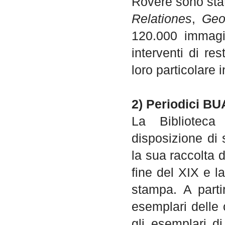
Rovere sono stat
Relationes
,
Geo
120.000 immagin
interventi di r
loro particolare 
2) Periodici B
La Biblioteca
disposizione di s
la sua raccolta d
fine del XIX e l
stampa. A partir
esemplari delle 
gli esemplari di