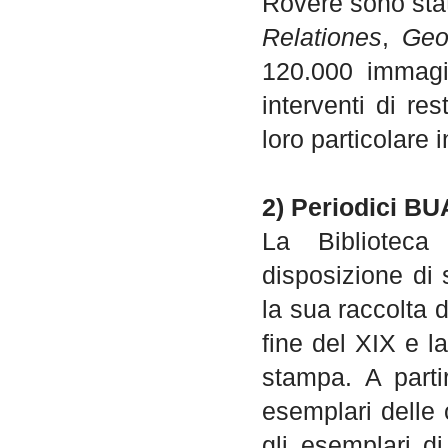
Rovere sono stat
Relationes
,
Geo
120.000 immagin
interventi di r
loro particolare 
2) Periodici B
La Biblioteca
disposizione di s
la sua raccolta d
fine del XIX e l
stampa. A partir
esemplari delle 
gli esemplari di