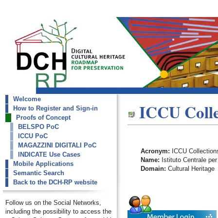
Welcome
dch-rp
ICCU Colle
How to Register and Sign-in
ICCU Collections
Proofs of Concept
BELSPO PoC
ICCU PoC
MAGAZZINI DIGITALI PoC
Acronym:
ICCU Collection
INDICATE Use Cases
Name:
Istituto Centrale per
Mobile Applications
Domain:
Cultural Heritage
Semantic Search
Back to the DCH-RP website
Follow us on the Social Networks,
including the possibility to access the