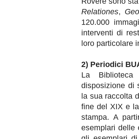
Rovere sono stat
Relationes
,
Geo
120.000 immagin
interventi di r
loro particolare 
2) Periodici B
La Biblioteca
disposizione di s
la sua raccolta d
fine del XIX e l
stampa. A partir
esemplari delle 
gli esemplari di