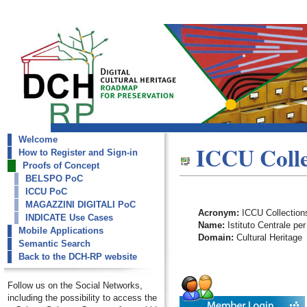
Welcome
dch-rp
ICCU Colle
How to Register and Sign-in
ICCU Collections
Proofs of Concept
BELSPO PoC
ICCU PoC
MAGAZZINI DIGITALI PoC
Acronym:
ICCU Collection
INDICATE Use Cases
Name:
Istituto Centrale per
Mobile Applications
Domain:
Cultural Heritage
Semantic Search
Back to the DCH-RP website
Follow us on the Social Networks,
including the possibility to access the