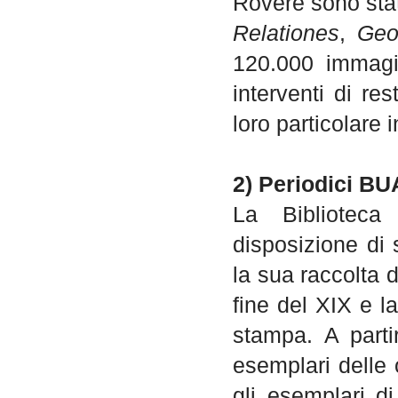
Rovere sono stat
Relationes
,
Geo
120.000 immagin
interventi di r
loro particolare 
2) Periodici B
La Biblioteca
disposizione di s
la sua raccolta d
fine del XIX e l
stampa. A partir
esemplari delle 
gli esemplari di