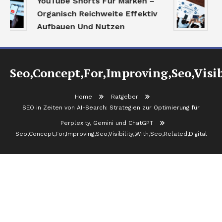
YouTube Shorts Für Marken –
P
Organisch Reichweite Effektiv
Aufbauen Und Nutzen
Seo,Concept,For,Improving,Seo,Visib
Home
Ratgeber
SEO in Zeiten von AI-Search: Strategien zur Optimierung für
Perplexity, Gemini und ChatGPT
Seo,Concept,For,Improving,Seo,Visibility,,With,Seo,Related,Digital
Seo,Concept,For,Improving,Seo,Visibility,,With