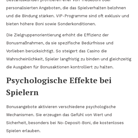
personalisierten Angeboten, die das Spielverhalten belohnen
und die Bindung stärken. VIP-Programme sind oft exklusiv und
bieten höhere Boni sowie Sonderkonditionen.
Die Zielgruppenorientierung erhöht die Effizienz der
Bonusmaßnahmen, da sie spezifische Bedürfnisse und
Vorlieben berücksichtigt. So steigert das Casino die
Wahrscheinlichkeit, Spieler langfristig zu binden und gleichzeitig
die Ausgaben für Bonusaktionen kontrolliert zu halten.
Psychologische Effekte bei
Spielern
Bonusangebote aktivieren verschiedene psychologische
Mechanismen. Sie erzeugen das Gefühl von Wert und
Sicherheit, besonders bei No-Deposit-Boni, die kostenloses
Spielen erlauben.