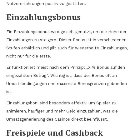
Nutzererfahrungen positiv zu gestalten.
Einzahlungsbonus
Ein Einzahlungsbonus wird gezielt genutzt, um die Höhe der
Einzahlungen zu steigern. Dieser Bonus ist in verschiedenen
Stufen erhältlich und gilt auch für wiederholte Einzahlungen,
nicht nur für die erste.
Er funktioniert meist nach dem Prinzip: „X % Bonus auf den
eingezahlten Betrag“. Wichtig ist, dass der Bonus oft an
Umsatzbedingungen und maximale Bonusgrenzen gebunden
ist.
Einzahlungsboni sind besonders effektiv, um Spieler zu
animieren, häufiger und mehr Geld einzuzahlen, was die
Umsatzgenerierung des Casinos direkt beeinflusst.
Freispiele und Cashback