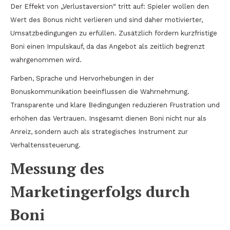
Der Effekt von „Verlustaversion“ tritt auf: Spieler wollen den
Wert des Bonus nicht verlieren und sind daher motivierter,
Umsatzbedingungen zu erfüllen. Zusätzlich fördern kurzfristige
Boni einen Impulskauf, da das Angebot als zeitlich begrenzt
wahrgenommen wird.
Farben, Sprache und Hervorhebungen in der
Bonuskommunikation beeinflussen die Wahrnehmung.
Transparente und klare Bedingungen reduzieren Frustration und
erhöhen das Vertrauen. Insgesamt dienen Boni nicht nur als
Anreiz, sondern auch als strategisches Instrument zur
Verhaltenssteuerung.
Messung des
Marketingerfolgs durch
Boni