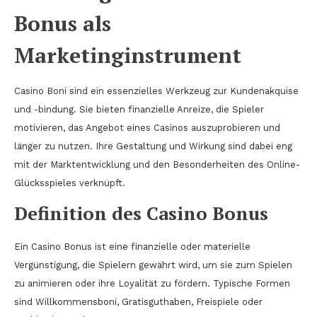
Bonus als
Marketinginstrument
Casino Boni sind ein essenzielles Werkzeug zur Kundenakquise
und -bindung. Sie bieten finanzielle Anreize, die Spieler
motivieren, das Angebot eines Casinos auszuprobieren und
länger zu nutzen. Ihre Gestaltung und Wirkung sind dabei eng
mit der Marktentwicklung und den Besonderheiten des Online-
Glücksspieles verknüpft.
Definition des Casino Bonus
Ein Casino Bonus ist eine finanzielle oder materielle
Vergünstigung, die Spielern gewährt wird, um sie zum Spielen
zu animieren oder ihre Loyalität zu fördern. Typische Formen
sind Willkommensboni, Gratisguthaben, Freispiele oder