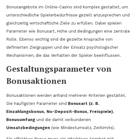
Bonusangebote im Online-Casino sind komplex gestaltet, um
unterschiedliche Spielerbedürfnisse gezielt anzusprechen und
gleichzeitig wirtschaftliche Ziele zu erfüllen. Dabei spielen
Parameter wie Bonusart, Höhe und Bedingungen eine zentrale
Rolle. Ebenso wichtig sind die gezielte Ansprache von
definierten Zielgruppen und der Einsatz psychologischer
Mechanismen, die das Verhalten der Spieler beeinflussen.
Gestaltungsparameter von
Bonusaktionen
Bonusaktionen werden anhand mehrerer Kriterien gestaltet.
Die häufigsten Parameter sind
Bonusart (z. B.
Einzahlungsbonus, No-Deposit-Bonus, Freispiele)
,
Bonusumfang
und die damit verbundenen
Umsatzbedingungen
(wie Mindestumsatz, Zeitlimits).
Ein effektiver Bonus muss ein attraktives Angebot mit