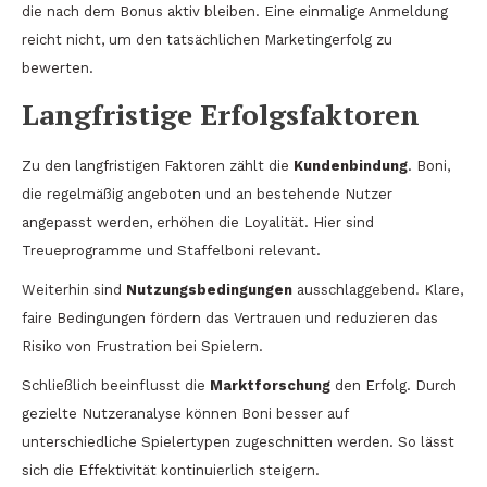
die nach dem Bonus aktiv bleiben. Eine einmalige Anmeldung
reicht nicht, um den tatsächlichen Marketingerfolg zu
bewerten.
Langfristige Erfolgsfaktoren
Zu den langfristigen Faktoren zählt die
Kundenbindung
. Boni,
die regelmäßig angeboten und an bestehende Nutzer
angepasst werden, erhöhen die Loyalität. Hier sind
Treueprogramme und Staffelboni relevant.
Weiterhin sind
Nutzungsbedingungen
ausschlaggebend. Klare,
faire Bedingungen fördern das Vertrauen und reduzieren das
Risiko von Frustration bei Spielern.
Schließlich beeinflusst die
Marktforschung
den Erfolg. Durch
gezielte Nutzeranalyse können Boni besser auf
unterschiedliche Spielertypen zugeschnitten werden. So lässt
sich die Effektivität kontinuierlich steigern.