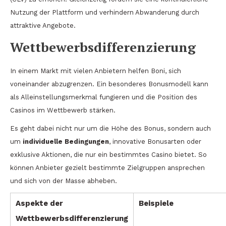
Nutzung der Plattform und verhindern Abwanderung durch
attraktive Angebote.
Wettbewerbsdifferenzierung
In einem Markt mit vielen Anbietern helfen Boni, sich
voneinander abzugrenzen. Ein besonderes Bonusmodell kann
als Alleinstellungsmerkmal fungieren und die Position des
Casinos im Wettbewerb stärken.
Es geht dabei nicht nur um die Höhe des Bonus, sondern auch
um
individuelle Bedingungen
, innovative Bonusarten oder
exklusive Aktionen, die nur ein bestimmtes Casino bietet. So
können Anbieter gezielt bestimmte Zielgruppen ansprechen
und sich von der Masse abheben.
Aspekte der
Beispiele
Wettbewerbsdifferenzierung