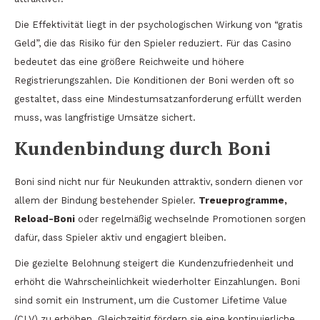
Die Effektivität liegt in der psychologischen Wirkung von “gratis
Geld”, die das Risiko für den Spieler reduziert. Für das Casino
bedeutet das eine größere Reichweite und höhere
Registrierungszahlen. Die Konditionen der Boni werden oft so
gestaltet, dass eine Mindestumsatzanforderung erfüllt werden
muss, was langfristige Umsätze sichert.
Kundenbindung durch Boni
Boni sind nicht nur für Neukunden attraktiv, sondern dienen vor
allem der Bindung bestehender Spieler.
Treueprogramme,
Reload-Boni
oder regelmäßig wechselnde Promotionen sorgen
dafür, dass Spieler aktiv und engagiert bleiben.
Die gezielte Belohnung steigert die Kundenzufriedenheit und
erhöht die Wahrscheinlichkeit wiederholter Einzahlungen. Boni
sind somit ein Instrument, um die Customer Lifetime Value
(CLV) zu erhöhen. Gleichzeitig fördern sie eine kontinuierliche