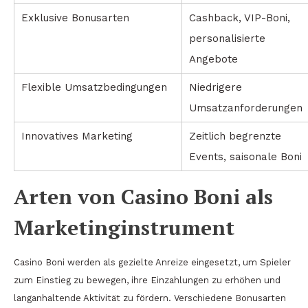
Exklusive Bonusarten
Cashback, VIP-Boni,
personalisierte
Angebote
Flexible Umsatzbedingungen
Niedrigere
Umsatzanforderungen
Innovatives Marketing
Zeitlich begrenzte
Events, saisonale Boni
Arten von Casino Boni als
Marketinginstrument
Casino Boni werden als gezielte Anreize eingesetzt, um Spieler
zum Einstieg zu bewegen, ihre Einzahlungen zu erhöhen und
langanhaltende Aktivität zu fördern. Verschiedene Bonusarten