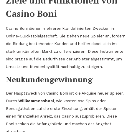
Ziele und Funktionen von
Casino Boni
Casino Boni dienen mehreren klar definierten Zwecken im
Online-Glücksspielgeschäft. Sie ziehen neue Spieler an, fördern
die Bindung bestehender Kunden und helfen dabei, sich im
stark umkämpften Markt zu differenzieren. Diese Instrumente
sind präzise auf die Bedürfnisse der Anbieter abgestimmt, um
Umsatz und Kundenloyalität nachhaltig zu steigern.
Neukundengewinnung
Der Hauptzweck von Casino Boni ist die Akquise neuer Spieler.
Durch
Willkommensboni
, wie kostenlose Spins oder
Bonusguthaben auf die erste Einzahlung, erhält der Spieler
einen finanziellen Anreiz, das Casino auszuprobieren. Diese
Boni senken die Anfangshürde und machen das Angebot
attraktiver.