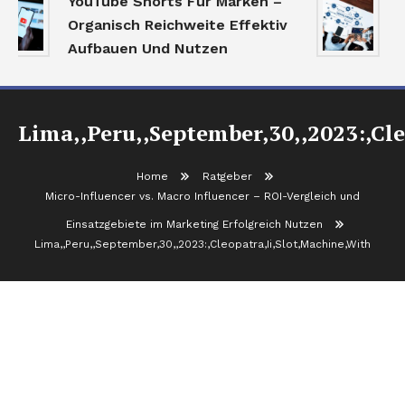
YouTube Shorts Für Marken –
P
Organisch Reichweite Effektiv
Aufbauen Und Nutzen
Lima,,Peru,,September,30,,2023:,Cl
Home
Ratgeber
Micro-Influencer vs. Macro Influencer – ROI-Vergleich und
Einsatzgebiete im Marketing Erfolgreich Nutzen
Lima,,Peru,,September,30,,2023:,Cleopatra,Ii,Slot,Machine,With
Lima,,Peru,,September,30,,2023:,Cleopatra,Ii,S